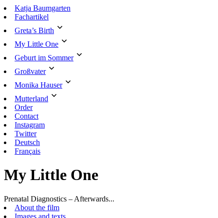
Skip
Katja Baumgarten
to
Fachartikel
content
Greta’s Birth
My Little One
Geburt im Sommer
Großvater
Monika Hauser
Mutterland
Order
Contact
Instagram
Twitter
Deutsch
Français
My Little One
Prenatal Diagnostics – Afterwards...
About the film
Images and texts