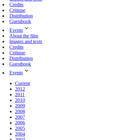
Credits
Critique
Distribution
Guestbook
Events
About the film
Images and texts
Credits
Critique
Distribution
Guestbook
Events
Current
2012
2011
2010
2009
2008
2007
2006
2005
2004
2003