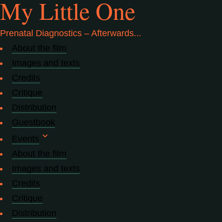
My Little One
Prenatal Diagnostics – Afterwards...
About the film
Images and texts
Credits
Critique
Distribution
Guestbook
Events
About the film
Images and texts
Credits
Critique
Distribution