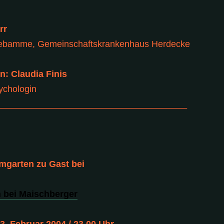
rr
Hebamme, Gemeinschaftskrankenhaus Herdecke
n: Claudia Finis
ychologin
______________________________________
mgarten zu Gast bei
 bei Maischberger