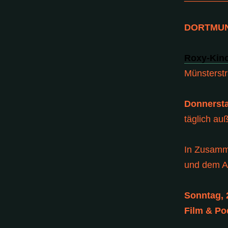
DORTMU
Roxy-Kin
Münsterstr
Donnersta
täglich au
In Zusamm
und dem A
Sonntag, 
Film & Po