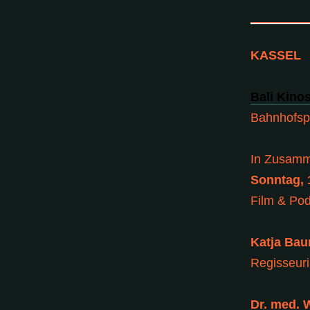
KASSEL
Bali Kino
Bahnhofspl
In Zusamm
Sonntag, 
Film & Pod
Katja Ba
Regisseur
Dr. med. 