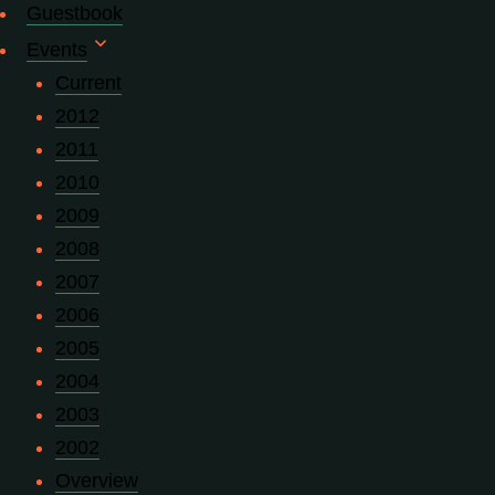
Guestbook
Events
Current
2012
2011
2010
2009
2008
2007
2006
2005
2004
2003
2002
Overview