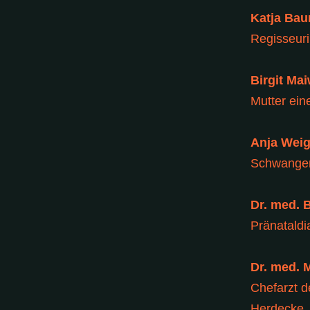
Katja Ba
Regisseur
Birgit Ma
Mutter ein
Anja Weig
Schwanger
Dr. med. 
Pränataldi
Dr. med. 
Chefarzt d
Herdecke