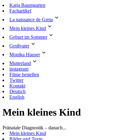
Skip
Katja Baumgarten
to
Fachartikel
content
La naissance de Greta
Mein kleines Kind
Geburt im Sommer
Großvater
Monika Hauser
Mutterland
instagram
Filme bestellen
Twitter
Kontakt
Deutsch
English
Mein kleines Kind
Pränatale Diagnostik – danach...
Mein kleines Kind
Bilder und Texte