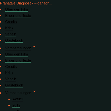
Pränatale Diagnostik – danach...
Über den Film
Bilder und Texte
Credits
Kritik
Verleih
Gästebuch
Veranstaltungen
Über den Film
Bilder und Texte
Credits
Kritik
Verleih
Gästebuch
Veranstaltungen
Aktuell
2012