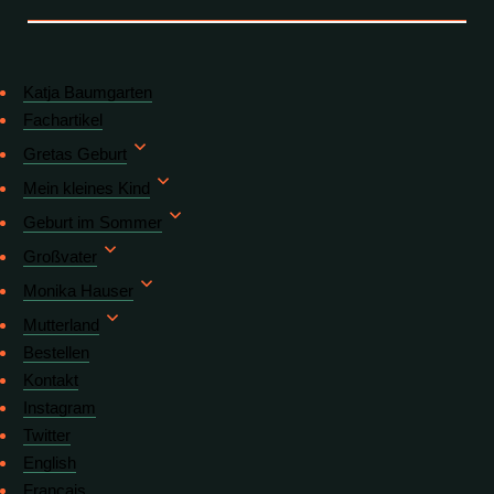
Katja Baumgarten
Fachartikel
Gretas Geburt
Mein kleines Kind
Geburt im Sommer
Großvater
Monika Hauser
Mutterland
Bestellen
Kontakt
Instagram
Twitter
English
Français