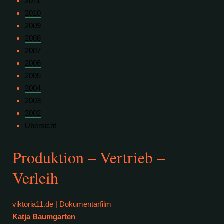
2011
2010
2009
2008
2007
2006
2005
2004
2003
2002
Übersicht
Produktion – Vertrieb –
Verleih
viktoria11.de | Dokumentarfilm
Katja Baumgarten