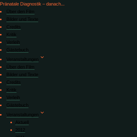
Pränatale Diagnostik – danach...
Über den Film
Bilder und Texte
Credits
Kritik
Verleih
Gästebuch
Veranstaltungen
Über den Film
Bilder und Texte
Credits
Kritik
Verleih
Gästebuch
Veranstaltungen
Aktuell
2012